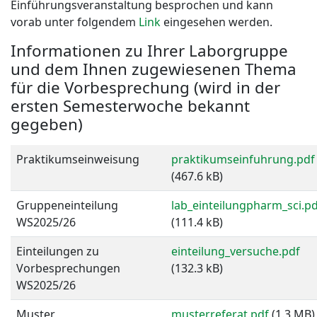
Einführungsveranstaltung besprochen und kann
vorab unter folgendem
Link
eingesehen werden.
Informationen zu Ihrer Laborgruppe
und dem Ihnen zugewiesenen Thema
für die Vorbesprechung (wird in der
ersten Semesterwoche bekannt
gegeben)
Praktikumseinweisung
praktikumseinfuhrung.pdf
(467.6 kB)
Gruppeneinteilung
lab_einteilungpharm_sci.p
WS2025/26
(111.4 kB)
Einteilungen zu
einteilung_versuche.pdf
Vorbesprechungen
(132.3 kB)
WS2025/26
Muster
musterreferat.pdf
(1.3 MB)