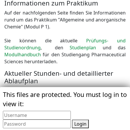
Informationen zum Praktikum
Auf der nachfolgenden Seite finden Sie Informationen
rund um das Praktikum "Allgemeine und anorganische
Chemie" (Modul P 1).
Sie können die aktuelle
Prüfungs- und
Studienordnung
, den
Studienplan
und das
Modulhandbuch
für den Studiengang Pharmaceutical
Sciences herunterladen.
Aktueller Stunden- und detaillierter
Ablaufplan
This files are protected. You must log in to
Wichgtige
infomaterial_pharm_sci-1.pdf
Informationen zum
(111.1 kB)
view it:
Start ins
Pharmaceutical
Sciences Studium
Login