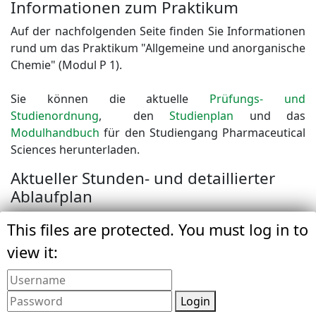
Informationen zum Praktikum
Auf der nachfolgenden Seite finden Sie Informationen
rund um das Praktikum "Allgemeine und anorganische
Chemie" (Modul P 1).
Sie können die aktuelle
Prüfungs- und
Studienordnung
, den
Studienplan
und das
Modulhandbuch
für den Studiengang Pharmaceutical
Sciences herunterladen.
Aktueller Stunden- und detaillierter
Ablaufplan
This files are protected. You must log in to
Wichgtige
infomaterial_pharm_sci-1.pdf
Informationen zum
(111.1 kB)
view it:
Start ins
Pharmaceutical
Sciences Studium
Login