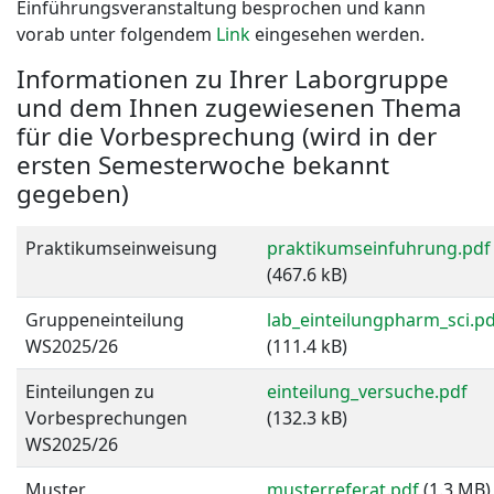
Einführungsveranstaltung besprochen und kann
vorab unter folgendem
Link
eingesehen werden.
Informationen zu Ihrer Laborgruppe
und dem Ihnen zugewiesenen Thema
für die Vorbesprechung (wird in der
ersten Semesterwoche bekannt
gegeben)
Praktikumseinweisung
praktikumseinfuhrung.pdf
(467.6 kB)
Gruppeneinteilung
lab_einteilungpharm_sci.p
WS2025/26
(111.4 kB)
Einteilungen zu
einteilung_versuche.pdf
Vorbesprechungen
(132.3 kB)
WS2025/26
Muster
musterreferat.pdf
(1.3 MB)