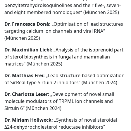
benzyltetrahydroisoquinolines and their five-, seven-
and eight membered homologues“ (München 2025)
Dr. Francesca Donà:
„Optimisation of lead structures
targeting calcium ion channels and viral RNA“
(München 2025)
Dr. Maximilian Liebl:
„
Analysis of
the
isoprenoid
part
of
sterol
biosynthesis
in
fungal
and
mammalian
matrices
“ (München 2025)
Dr. Matthias Frei:
„Lead structure-based optimization
of SirReal-type Sirtuin 2 inhibitors“ (München 2024)
Dr. Charlotte Leser:
„Development of novel small
molecule modulators of TRPML ion channels and
Sirtuin 6“ (München 2024)
Dr. Miriam Hollweck:
„Synthesis of novel steroidal
Δ24-dehydrocholesterol reductase inhibitors“