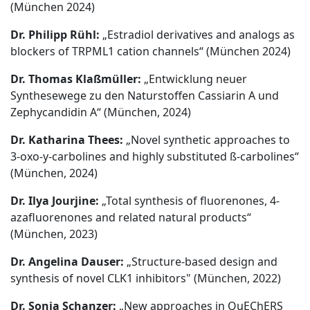
(München 2024)
Dr. Philipp Rühl:
„Estradiol derivatives and analogs as
blockers of TRPML1 cation channels“ (München 2024)
Dr. Thomas Klaßmüller:
„Entwicklung neuer
Synthesewege zu den Naturstoffen Cassiarin A und
Zephycandidin A“ (München, 2024)
Dr. Katharina Thees:
„Novel synthetic approaches to
3-oxo-y-carbolines and highly substituted ß-carbolines“
(München, 2024)
Dr. Ilya Jourjine:
„Total synthesis of fluorenones, 4-
azafluorenones and related natural products“
(München, 2023)
Dr. Angelina Dauser:
„Structure-based design and
synthesis of novel CLK1 inhibitors" (München, 2022)
Dr. Sonja Schanzer:
„New approaches in QuEChERS