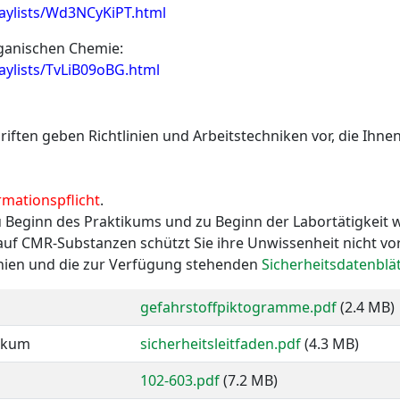
laylists/Wd3NCyKiPT.html
ganischen Chemie:
aylists/TvLiB09oBG.html
ften geben Richtlinien und Arbeitstechniken vor, die Ihnen 
rmationspflicht
.
 Beginn des Praktikums und zu Beginn der Labortätigkeit 
k auf CMR-Substanzen schützt Sie ihre Unwissenheit nicht vor
inien und die zur Verfügung stehenden
Sicherheitsdatenblät
gefahrstoffpiktogramme.pdf
(2.4 MB)
tikum
sicherheitsleitfaden.pdf
(4.3 MB)
102-603.pdf
(7.2 MB)