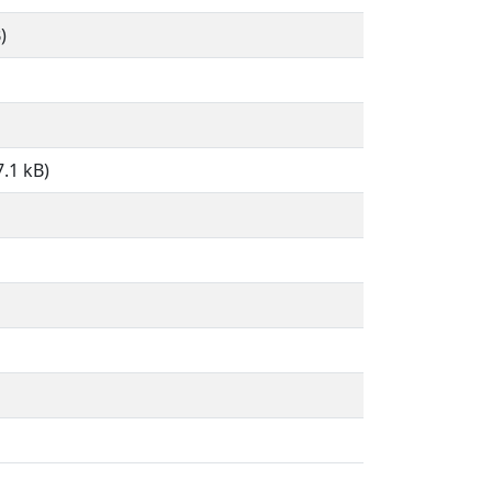
)
.1 kB)