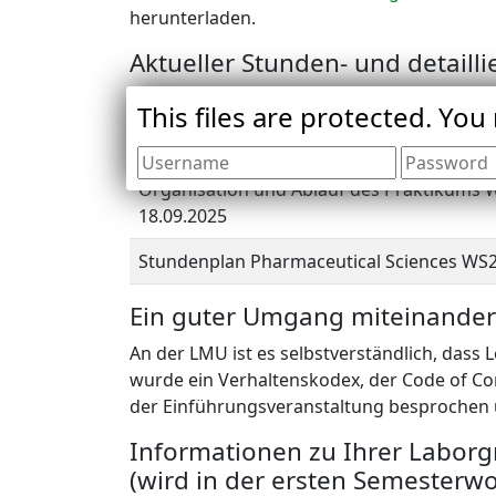
herunterladen.
Aktueller Stunden- und detailli
This files are protected. You 
Wichgtige Informationen zum Start ins Ph
Sciences Studium
Organisation und Ablauf des Praktikums 
18.09.2025
Stundenplan Pharmaceutical Sciences WS
Ein guter Umgang miteinander
An der LMU ist es selbstverständlich, dass
wurde ein Verhaltenskodex, der Code of Con
der Einführungsveranstaltung besprochen
Informationen zu Ihrer Labor
(wird in der ersten Semester