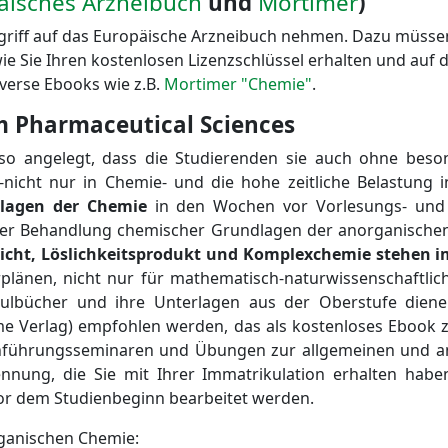
äisches Arzneibuch
und
Mortimer
)
griff auf das Europäische Arzneibuch nehmen. Dazu müsse
ie Sie Ihren kostenlosen Lizenzschlüssel erhalten und auf
iverse Ebooks wie z.B.
Mortimer "Chemie"
.
m Pharmaceutical Sciences
so angelegt, dass die Studierenden sie auch ohne beso
e -nicht nur in Chemie- und die hohe zeitliche Belastun
lagen der Chemie
in den Wochen vor Vorlesungs- und 
 der Behandlung chemischer Grundlagen der anorganisch
icht, Löslichkeitsprodukt und Komplexchemie
stehen i
rplänen, nicht nur für mathematisch-naturwissenschaftli
lbücher und ihre Unterlagen aus der Oberstufe diene
e Verlag) empfohlen werden, das als kostenloses Ebook z
Einführungsseminaren und Übungen zur allgemeinen und an
nnung, die Sie mit Ihrer Immatrikulation erhalten habe
vor dem Studienbeginn bearbeitet werden.
ganischen Chemie: