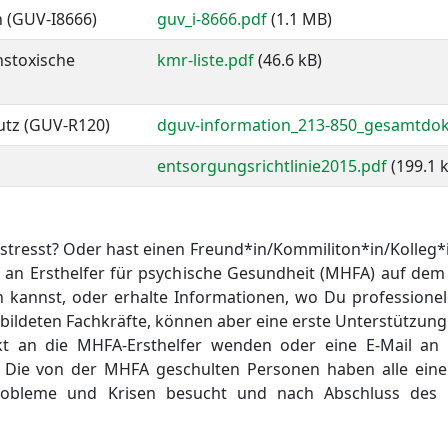
n (GUV-I8666)
guv_i-8666.pdf
(1.1 MB)
stoxische
kmr-liste.pdf
(46.6 kB)
utz (GUV-R120)
dguv-information_213-850_gesamtdo
entsorgungsrichtlinie2015.pdf
(199.1 
estresst? Oder hast einen Freund*in/Kommiliton*in/Kolleg*
ch an Ersthelfer für psychische Gesundheit (MHFA) auf d
n kannst, oder erhalte Informationen, wo Du professionell
gebildeten Fachkräfte, können aber eine erste Unterstützung
rekt an die MHFA-Ersthelfer wenden oder eine E-Mail an
 Die von der MHFA geschulten Personen haben alle ein
robleme und Krisen besucht und nach Abschluss des K